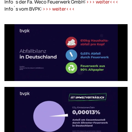
Info`s der Fa. Weco Feuerwerk GmbH:
>>> weiter<<<
Info`s vom BVPK:
>>> weiter<<<