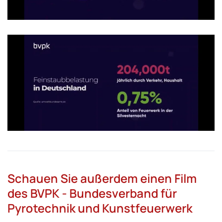
Schauen Sie außerdem einen Film
des BVPK - Bundesverband für
Pyrotechnik und Kunstfeuerwerk