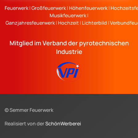
Feuerwerk
|
Großfeuerwerk
|
Höhenfeuerwerk
|
Hochzeitsf
Musikfeuerwerk
|
Ganzjahresfeuerwerk
|
Hochzeit
|
Lichterbild
|
Verbundfeu
Mitglied im Verband der pyrotechnischen
Industrie
© Semmer Feuerwerk
Realisiert von der
SchönWerberei